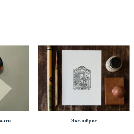
чати
Экслибрис