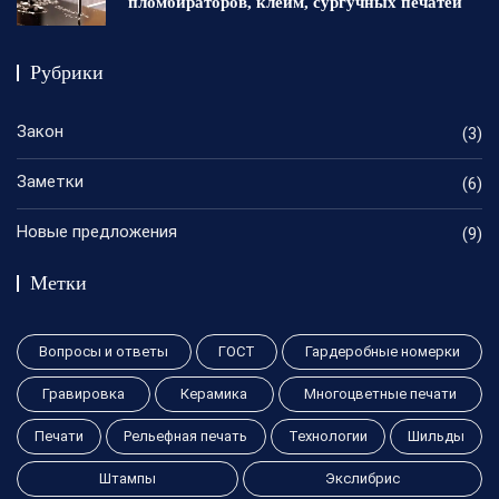
пломбираторов, клейм, сургучных печатей
Рубрики
Закон
(3)
Заметки
(6)
Новые предложения
(9)
Метки
Вопросы и ответы
ГОСТ
Гардеробные номерки
Гравировка
Керамика
Многоцветные печати
Печати
Рельефная печать
Технологии
Шильды
Штампы
Экслибрис