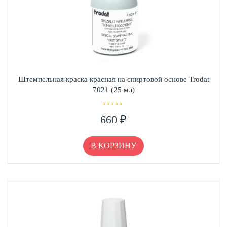
Штемпельная краска красная на спиртовой основе Trodat
7021 (25 мл)
О
660
₽
ц
е
н
к
а
В КОРЗИНУ
0
и
з
5