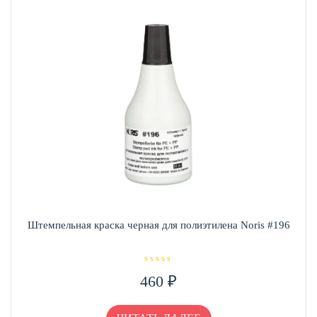
Штемпельная краска черная для полиэтилена Noris #196
О
460
₽
ц
е
н
к
а