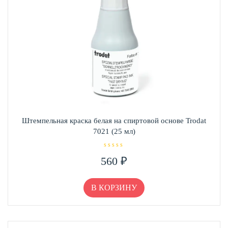
Штемпельная краска белая на спиртовой основе Trodat
7021 (25 мл)
О
560
₽
ц
е
н
к
а
В КОРЗИНУ
0
и
з
5