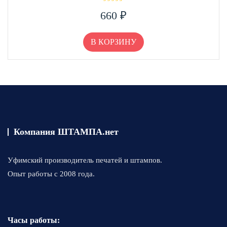
О
660
₽
ц
е
н
к
а
В КОРЗИНУ
0
и
з
5
Компания ШТАМПА.нет
Уфимский производитель печатей и штампов.
Опыт работы с 2008 года.
Часы работы: