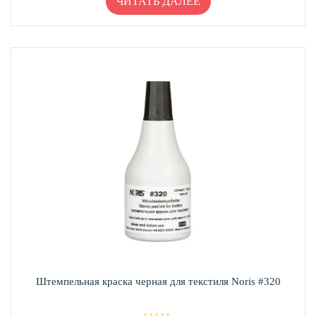
ЧИТАТЬ ДАЛЕЕ
0
и
з
5
Штемпельная краска черная для текстиля Noris #320