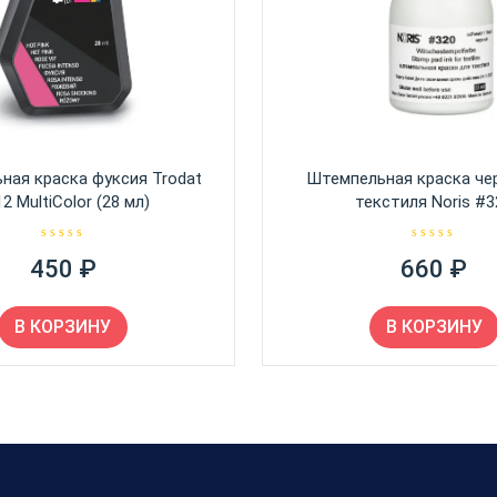
ная краска фуксия Trodat
Штемпельная краска че
2 MultiColor (28 мл)
текстиля Noris #3
О
О
450
₽
660
₽
ц
ц
е
е
н
н
к
к
а
а
В КОРЗИНУ
В КОРЗИНУ
0
0
и
и
з
з
5
5