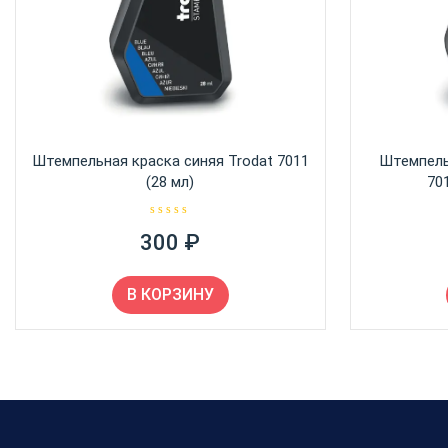
Штемпельная краска синяя Trodat 7011
Штемпель
(28 мл)
701
О
300
₽
ц
е
н
к
а
В КОРЗИНУ
0
и
з
5