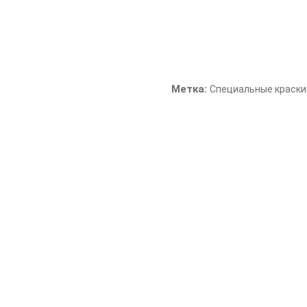
Нет в наличии
Артикул:
273260
Метка:
Специальные краски
Штемпельная краска черная
Стойкая к трению.
Объем: 25 мл
Цвет: черный