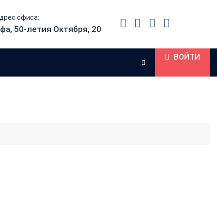
дрес офиса:
фа, 50-летия Октября, 20
ВОЙТИ
 краска черная для
Noris #196