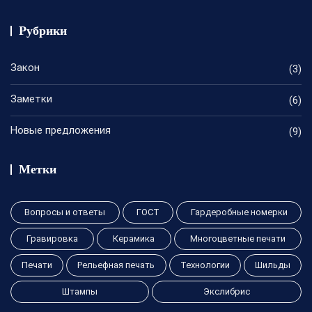
Рубрики
Закон
(3)
Заметки
(6)
Новые предложения
(9)
Метки
Вопросы и ответы
ГОСТ
Гардеробные номерки
Гравировка
Керамика
Многоцветные печати
Печати
Рельефная печать
Технологии
Шильды
Штампы
Экслибрис