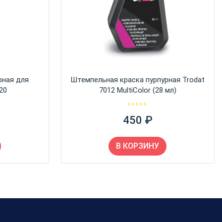
рная для
Штемпельная краска пурпурная Trodat
20
7012 MultiColor (28 мл)
О
450
₽
ц
е
н
к
а
В КОРЗИНУ
0
и
з
5