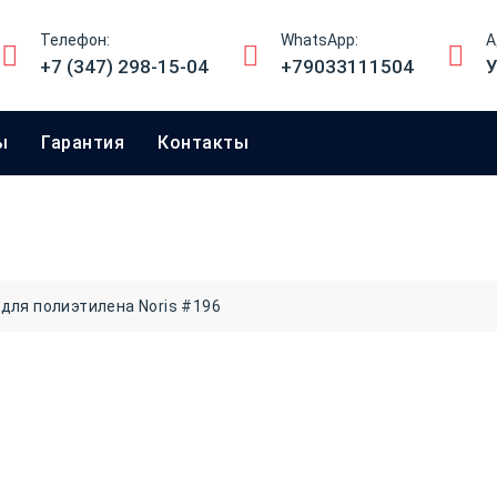
Телефон:
WhatsApp:
А
+7 (347) 298-15-04
+79033111504
У
ы
Гарантия
Контакты
для полиэтилена Noris #196
Штемпельная
полиэтилена 
460
₽