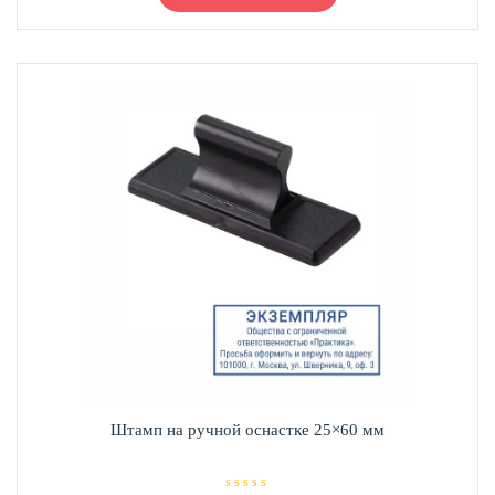
и
имеет
з
несколько
5
вариаций.
Опции
можно
выбрать
на
странице
товара.
Штамп на ручной оснастке 25×60 мм