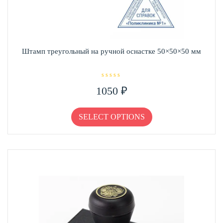
Штамп треугольный на ручной оснастке 50×50×50 мм
О
1050
₽
ц
е
н
к
а
SELECT OPTIONS
0
и
з
5