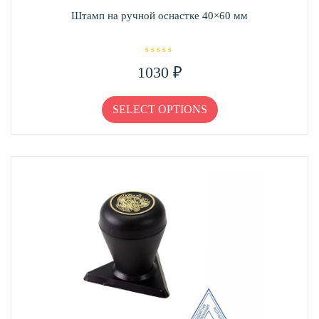
Штамп на ручной оснастке 40×60 мм
О
1030
₽
ц
е
н
Этот
к
а
товар
SELECT OPTIONS
0
и
имеет
з
несколько
5
вариаций.
Опции
можно
выбрать
на
странице
товара.