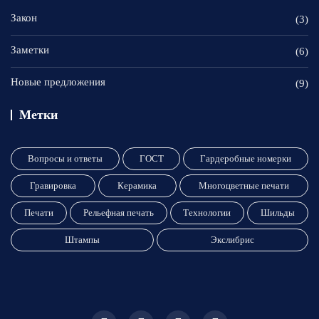
Закон
(3)
Заметки
(6)
Новые предложения
(9)
Метки
Вопросы и ответы
ГОСТ
Гардеробные номерки
Гравировка
Керамика
Многоцветные печати
Печати
Рельефная печать
Технологии
Шильды
Штампы
Экслибрис