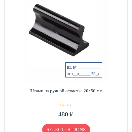
можно
выбрать
на
странице
товара.
Штамп на ручной оснастке 20×50 мм
О
480
₽
ц
е
н
Этот
к
а
товар
SELECT OPTIONS
0