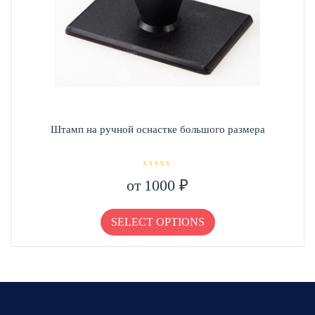
Штамп на ручной оснастке большого размера
О
от
1000
₽
ц
е
н
Этот
к
а
товар
SELECT OPTIONS
0
и
имеет
з
несколько
5
вариаций.
Опции
можно
выбрать