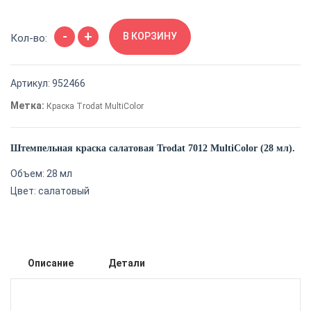
Количество
-
+
товара
В КОРЗИНУ
Кол-во:
Штемпельная
краска
Артикул:
952466
салатовая
Trodat
Метка:
Краска Trodat MultiColor
7012
MultiColor
Штемпельная краска салатовая Trodat 7012 MultiColor (28 мл).
(28 мл)
Объем: 28 мл
Цвет: салатовый
Описание
Детали