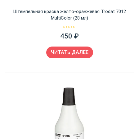
Штемпельная краска желто-оранжевая Trodat 7012
MultiColor (28 мл)
О
450
₽
ц
е
н
к
а
ЧИТАТЬ ДАЛЕЕ
0
и
з
5