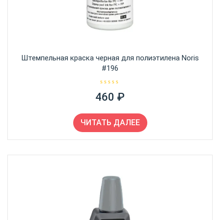
Штемпельная краска черная для полиэтилена Noris
#196
О
460
₽
ц
е
н
к
а
ЧИТАТЬ ДАЛЕЕ
0
и
з
5