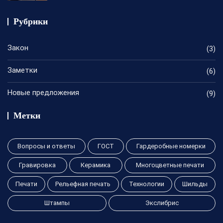
Рубрики
Закон
(3)
Заметки
(6)
Новые предложения
(9)
Метки
Вопросы и ответы
ГОСТ
Гардеробные номерки
Гравировка
Керамика
Многоцветные печати
Печати
Рельефная печать
Технологии
Шильды
Штампы
Экслибрис