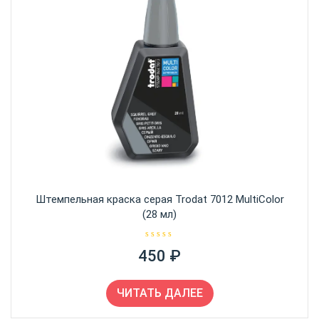
Штемпельная краска серая Trodat 7012 MultiColor
(28 мл)
О
450
₽
ц
е
н
к
а
ЧИТАТЬ ДАЛЕЕ
0
и
з