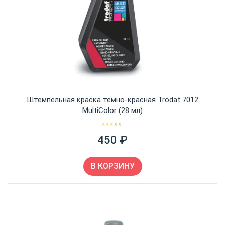
Штемпельная краска темно-красная Trodat 7012
MultiColor (28 мл)
О
450
₽
ц
е
н
к
а
В КОРЗИНУ
0
и
з
5