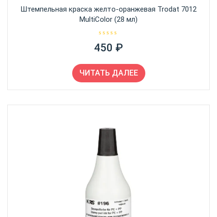
Штемпельная краска желто-оранжевая Trodat 7012
MultiColor (28 мл)
О
450
₽
ц
е
н
к
а
ЧИТАТЬ ДАЛЕЕ
0
и
з
5