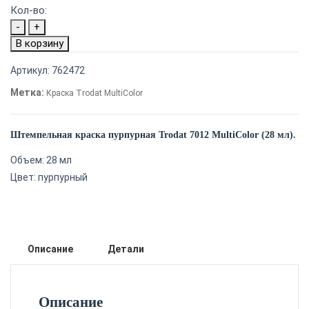
Кол-во:
Количество
-
+
товара
В корзину
Штемпельная
Артикул:
762472
краска
пурпурная
Метка:
Краска Trodat MultiColor
Trodat
7012
Штемпельная краска пурпурная Trodat 7012 MultiColor (28 мл).
MultiColor
(28 мл)
Объем: 28 мл
Цвет: пурпурный
Описание
Детали
Описание