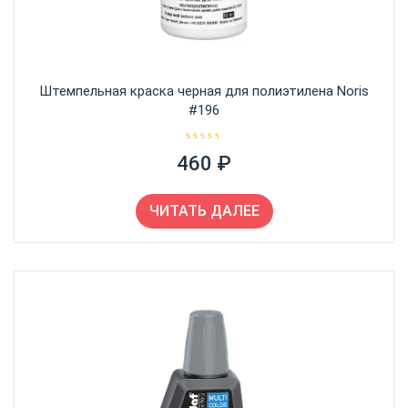
Штемпельная краска черная для полиэтилена Noris
#196
О
460
₽
ц
е
н
к
а
ЧИТАТЬ ДАЛЕЕ
0
и
з
5