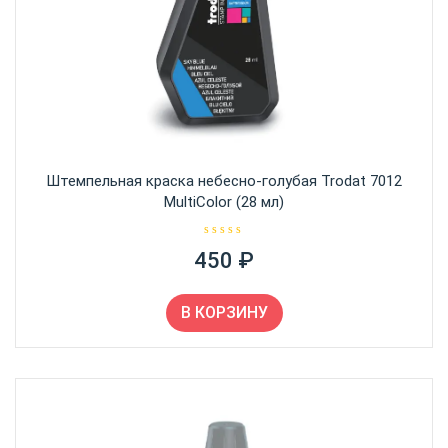
Штемпельная краска небесно-голубая Trodat 7012
MultiColor (28 мл)
О
450
₽
ц
е
н
к
а
В КОРЗИНУ
0
и
з
5