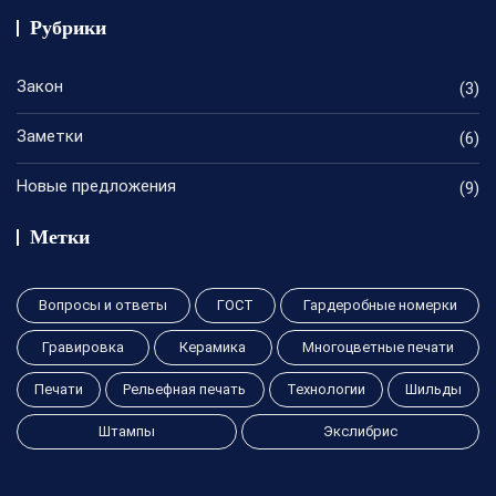
Рубрики
Закон
(3)
Заметки
(6)
Новые предложения
(9)
Метки
Вопросы и ответы
ГОСТ
Гардеробные номерки
Гравировка
Керамика
Многоцветные печати
Печати
Рельефная печать
Технологии
Шильды
Штампы
Экслибрис