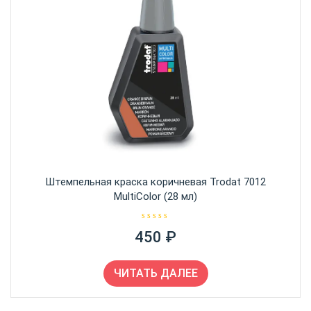
Штемпельная краска коричневая Trodat 7012
MultiColor (28 мл)
О
450
₽
ц
е
н
к
а
ЧИТАТЬ ДАЛЕЕ
0
и
з
5