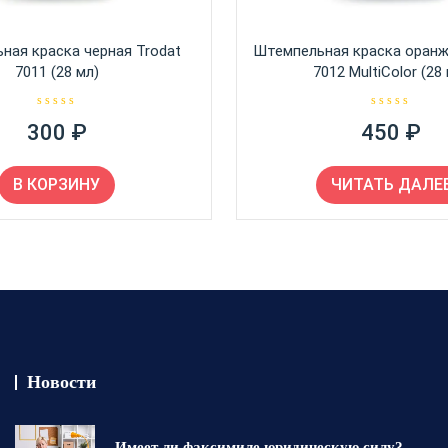
ная краска черная Trodat
Штемпельная краска оранж
7011 (28 мл)
7012 MultiColor (28
О
О
300
₽
450
₽
ц
ц
е
е
н
н
к
к
а
а
В КОРЗИНУ
ЧИТАТЬ ДАЛЕ
0
0
и
и
з
з
5
5
Новости
Имеет ли факсимиле юридическую силу?