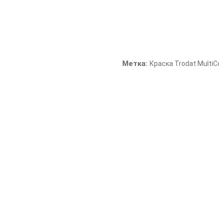
Нет в наличии
Артикул:
332457
Метка:
Краска Trodat MultiC
Штемпельная краска коричне
Объем: 28 мл
Цвет: коричневый