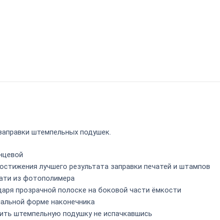
заправки штемпельных подушек.
янцевой
достижения лучшего результата заправки
печатей
и
штампов
ечати из фотополимера
даря прозрачной полоске на боковой части ёмкости
мальной форме наконечника
ить штемпельную подушку не испачкавшись