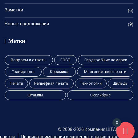
Заметки
(6)
Новые предложения
(9)
Метки
Вопросы и ответы
ГОСТ
Гардеробные номерки
Гравировка
Керамика
Многоцветные печати
Печати
Рельефная печать
Технологии
Шильды
Штампы
Экслибрис
0
© 2008-2026 Компания ШТАМПА.нет
льности
Правила применения рекомендательных технологий