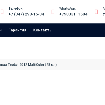
Телефон:
WhatsApp:
А
+7 (347) 298-15-04
+79033111504
У
ы
Гарантия
Контакты
ая Trodat 7012 MultiColor (28 мл)
Штемпельная 
7012 MultiCol
450
₽