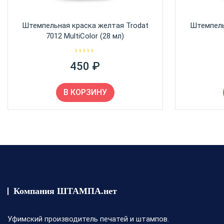
Штемпельная краска желтая Trodat
Штемпель
7012 MultiColor (28 мл)
О
450
₽
ц
е
н
к
а
В КОРЗИНУ
0
и
з
5
Компания ШТАМПА.нет
Уфимский производитель печатей и штампов.