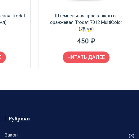
евая Trodat
Штемпельная краска желто-
 мл)
оранжевая Trodat 7012 MultiColor
(28 мл)
О
450
₽
ц
е
н
к
а
Е
ЧИТАТЬ ДАЛЕЕ
0
и
з
5
Рубрики
Закон
(3)