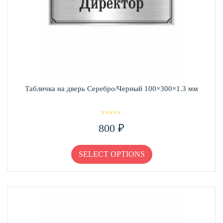
Табличка на дверь Серебро/Черный 100×300×1.3 мм
О
800
₽
ц
е
н
Этот
к
а
товар
SELECT OPTIONS
0
и
имеет
з
несколько
5
вариаций.
Опции
можно
выбрать