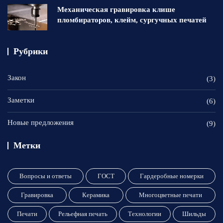
Механическая гравировка клише
пломбираторов, клейм, сургучных печатей
Рубрики
Закон
(3)
Заметки
(6)
Новые предложения
(9)
Метки
Вопросы и ответы
ГОСТ
Гардеробные номерки
Гравировка
Керамика
Многоцветные печати
Печати
Рельефная печать
Технологии
Шильды