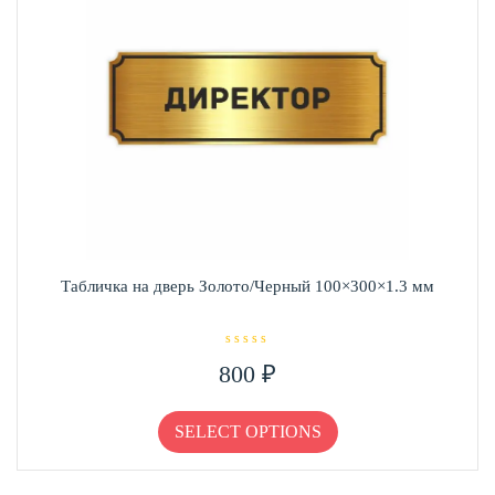
на
странице
товара.
Табличка на дверь Золото/Черный 100×300×1.3 мм
О
800
₽
ц
е
н
Этот
к
а
товар
SELECT OPTIONS
0
и
имеет
з
несколько
5