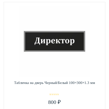
вариаций.
Опции
можно
выбрать
на
странице
товара.
Табличка на дверь Черный/Белый 100×300×1.3 мм
О
800
₽
ц
е
н
Этот