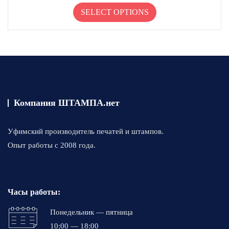
к
а
товар
SELECT OPTIONS
0
и
имеет
з
несколько
5
вариаций.
Опции
можно
выбрать
на
странице
Компания ШТАМПА.нет
товара.
Уфимский производитель печатей и штампов.
Опыт работы с 2008 года.
Часы работы:
Понедельник — пятница
10:00 — 18:00