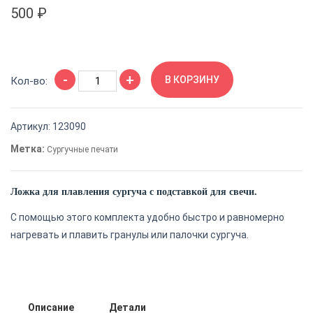
500
₽
Количество
-
+
товара
В КОРЗИНУ
Кол-во:
Ложка
для
Артикул:
123090
плавления
сургуча
Метка:
Сургучные печати
с
подставкой
Ложка для плавления сургуча с подставкой для свечи.
для
свечи
C помощью этого комплекта удобно быстро и равномерно
нагревать и плавить гранулы или палочки сургуча.
Описание
Детали