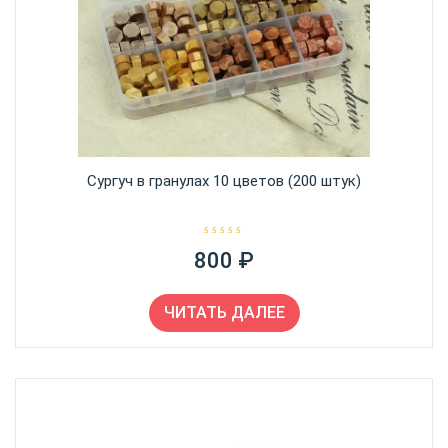
Сургуч в гранулах 10 цветов (200 штук)
О
800
₽
ц
е
н
к
а
ЧИТАТЬ ДАЛЕЕ
0
и
з
5