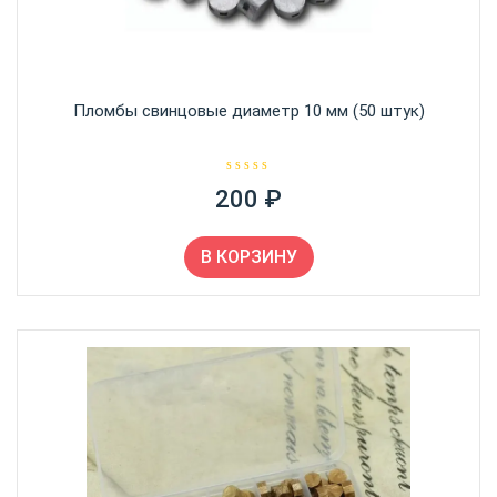
Пломбы свинцовые диаметр 10 мм (50 штук)
О
200
₽
ц
е
н
к
а
В КОРЗИНУ
0
и
з
5