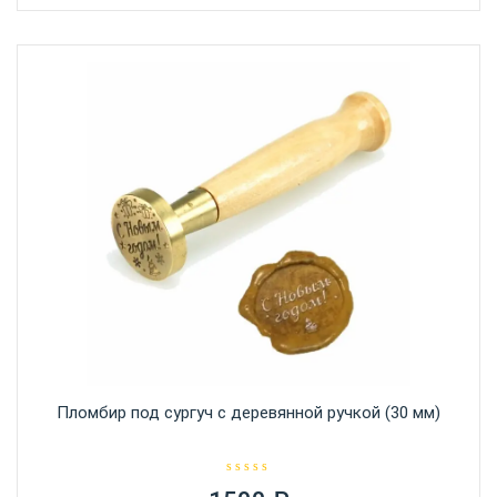
з
несколько
5
вариаций.
Опции
можно
выбрать
на
странице
товара.
Пломбир под сургуч с деревянной ручкой (30 мм)
О