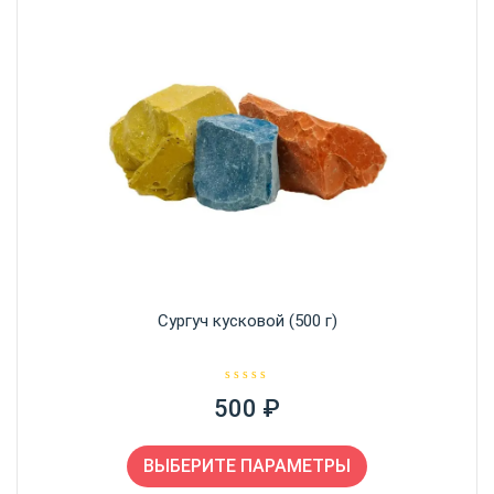
Сургуч кусковой (500 г)
О
500
₽
ц
е
н
Этот
к
а
товар
ВЫБЕРИТЕ ПАРАМЕТРЫ
0
и
имеет