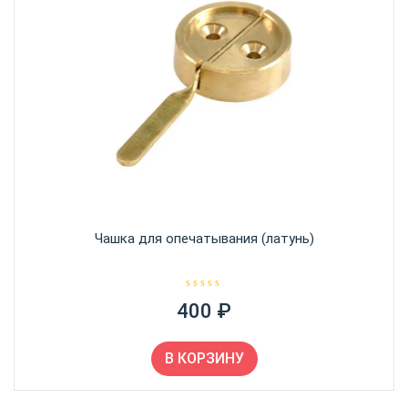
Чашка для опечатывания (латунь)
О
400
₽
ц
е
н
к
а
В КОРЗИНУ
0
и
з
5