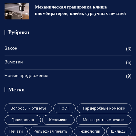
Механическая гравировка клише
пломбираторов, клейм, сургучных печатей
Рубрики
Закон
(3)
Заметки
(6)
Новые предложения
(9)
Метки
Вопросы и ответы
ГОСТ
Гардеробные номерки
Гравировка
Керамика
Многоцветные печати
Печати
Рельефная печать
Технологии
Шильды