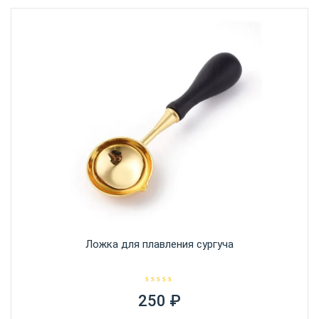
Ложка для плавления сургуча
О
250
₽
ц
е
н