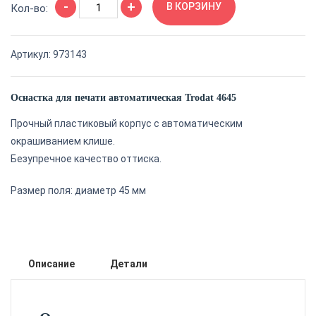
-
+
товара
В КОРЗИНУ
Кол-во:
Оснастка
для
Артикул:
973143
печати
автоматическая
Trodat
Оснастка для печати автоматическая Trodat 4645
4645
Прочный пластиковый корпус с автоматическим
окрашиванием клише.
Безупречное качество оттиска.
Размер поля: диаметр 45 мм
Описание
Детали