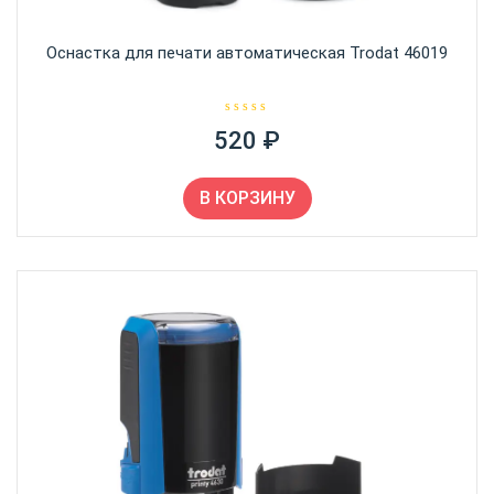
Оснастка для печати автоматическая Trodat 46019
О
520
₽
ц
е
н
к
а
В КОРЗИНУ
0
и
з
5