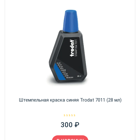
Штемпельная краска синяя Trodat 7011 (28 мл)
О
300
₽
ц
е
н
к
а