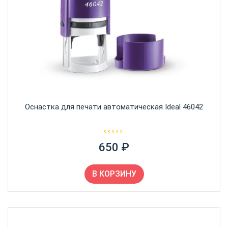
Оснастка для печати автоматическая Ideal 46042
О
650
₽
ц
е
н
к
а
В КОРЗИНУ
0
и
з
5