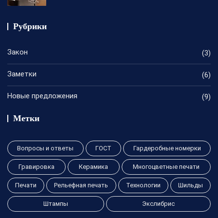
Рубрики
Закон
(3)
Заметки
(6)
Новые предложения
(9)
Метки
Вопросы и ответы
ГОСТ
Гардеробные номерки
Гравировка
Керамика
Многоцветные печати
Печати
Рельефная печать
Технологии
Шильды
Штампы
Экслибрис