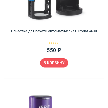
Оснастка для печати автоматическая Trodat 4630
О
550
₽
ц
е
н
к
а
В КОРЗИНУ
0
и
з
5