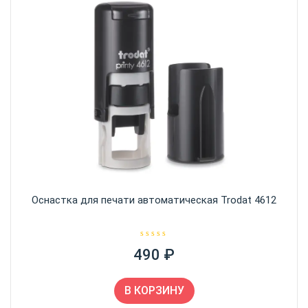
Оснастка для печати автоматическая Trodat 4612
О
490
₽
ц
е
н
к
а
В КОРЗИНУ
0
и