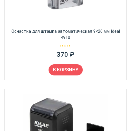
Оснастка для штампа автоматическая 9×26 мм Ideal
4910
О
370
₽
ц
е
н
к
а
В КОРЗИНУ
0
и
з
5