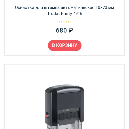
Оснастка для штампа автоматическая 10×70 мм
Trodat Printy 4916
О
680
₽
ц
е
н
к
а
В КОРЗИНУ
0
и
з
5