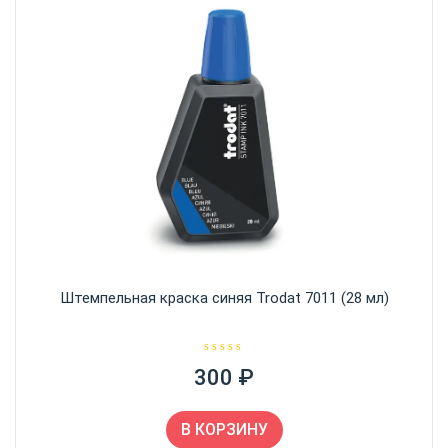
Штемпельная краска синяя Trodat 7011 (28 мл)
О
300
₽
ц
е
н
к
а
В КОРЗИНУ
0
и