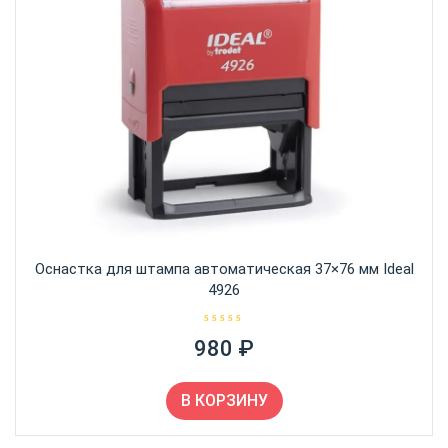
Оснастка для штампа автоматическая 37×76 мм Ideal
4926
О
980
₽
ц
е
н
к
а
В КОРЗИНУ
0
и
з
5