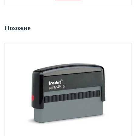
з
5
Похожие