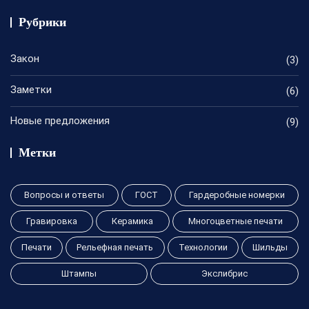
Рубрики
Закон
(3)
Заметки
(6)
Новые предложения
(9)
Метки
Вопросы и ответы
ГОСТ
Гардеробные номерки
Гравировка
Керамика
Многоцветные печати
Печати
Рельефная печать
Технологии
Шильды
Штампы
Экслибрис