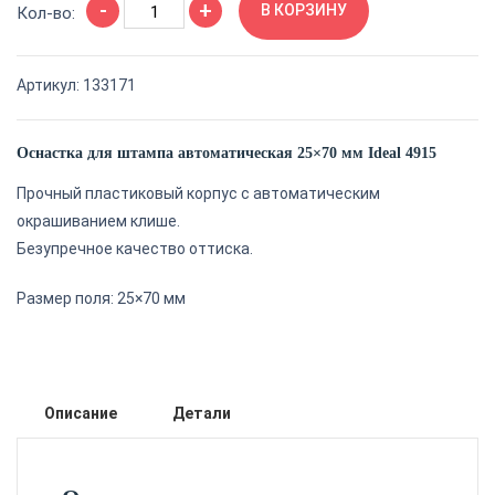
-
+
товара
В КОРЗИНУ
Кол-во:
Оснастка
для
Артикул:
133171
штампа
автоматическая
25×70
Оснастка для штампа автоматическая 25×70 мм Ideal 4915
мм
Прочный пластиковый корпус с автоматическим
Ideal
окрашиванием клише.
4915
Безупречное качество оттиска.
Размер поля: 25×70 мм
Описание
Детали