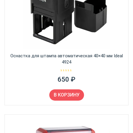
Оснастка для штампа автоматическая 40×40 мм Ideal
4924
О
650
₽
ц
е
н
к
а
В КОРЗИНУ
0
и
з
5