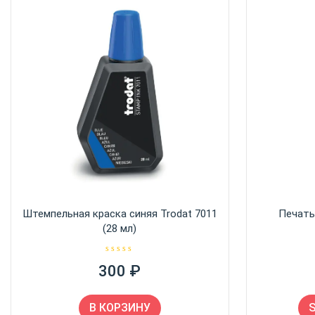
Штемпельная краска синяя Trodat 7011
Печать
(28 мл)
О
300
₽
ц
е
н
к
а
В КОРЗИНУ
0