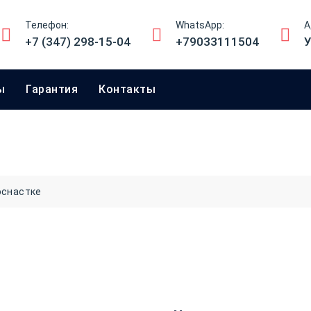
Телефон:
WhatsApp:
А
+7 (347) 298-15-04
+79033111504
У
ы
Гарантия
Контакты
оснастке
Печать врача
1200
₽