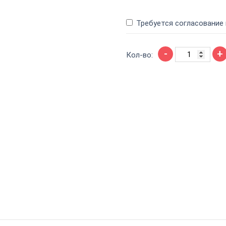
Требуется согласование
Количество
-
+
товара
Кол-во:
Печать
врача
Артикул:
511852
на
карманной
оснастке
Печать врача на карманной
Надёжная современная печа
безупречный оттиск.