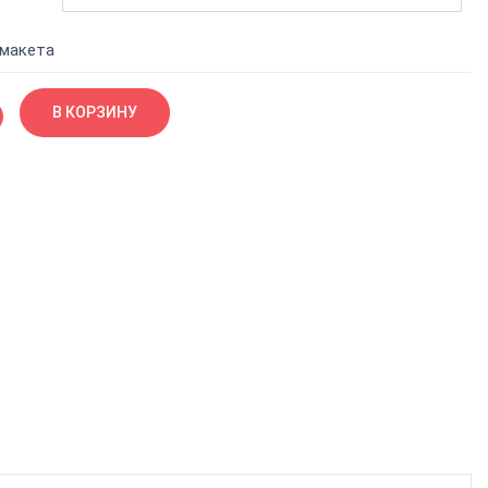
 макета
В КОРЗИНУ
 оснастке
ть для ношения с собой. Защищена от протекания. Всегда