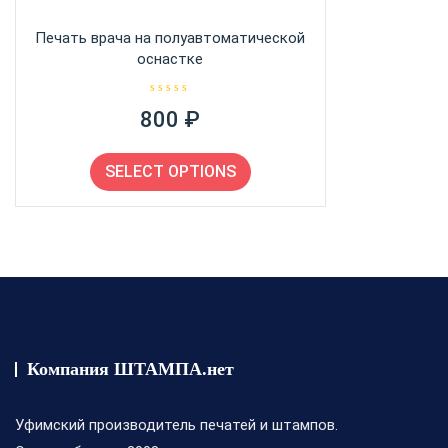
Печать врача на полуавтоматической
оснастке
О
800
₽
ц
е
н
Этот
к
а
SELECT OPTIONS
товар
0
и
имеет
з
5
несколько
вариаций.
Опции
можно
выбрать
на
странице
Компания ШТАМПА.нет
товара.
Уфимский производитель печатей и штампов.