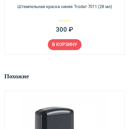
Штемпельная краска синяя Trodat 7011 (28 мл)
О
300
₽
ц
е
н
к
а
В КОРЗИНУ
0
и
з
5
Похожие