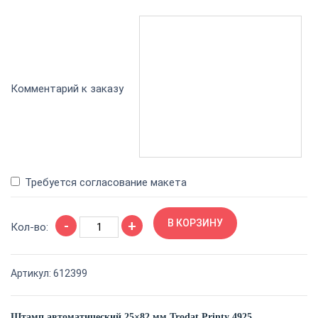
Комментарий к заказу
Требуется согласование макета
Количество
-
+
В КОРЗИНУ
товара
Кол-во:
Штамп
автоматический
Артикул:
612399
25×82
мм
Штамп автоматический 25×82 мм Trodat Printy 4925.