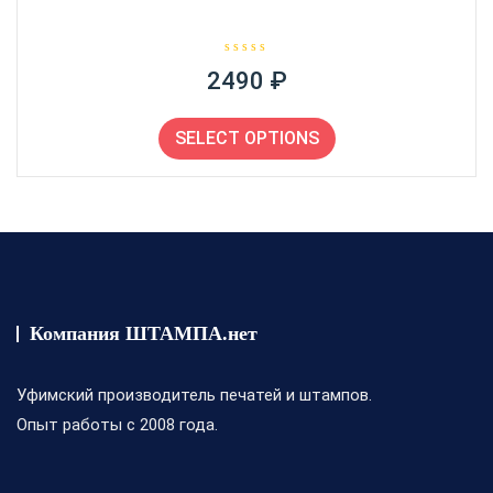
О
2490
₽
ц
е
н
Этот
к
а
товар
SELECT OPTIONS
0
и
имеет
з
несколько
5
вариаций.
Опции
можно
выбрать
на
странице
Компания ШТАМПА.нет
товара.
Уфимский производитель печатей и штампов.
Опыт работы с 2008 года.